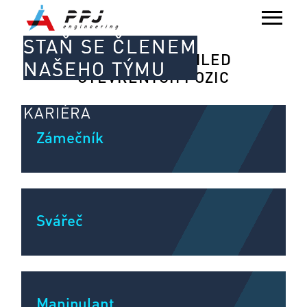
STAŇ SE ČLENEM
AKTUÁLNÍ PŘEHLED
NAŠEHO TÝMU
OTEVŘENÝCH POZIC
KARIÉRA
Zámečník
Svářeč
Manipulant