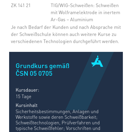
ZK 141 21
TIG/WIG-Schweißen: Schweißen
mit Wolframelektrode in inertem
Ar-Gas – Aluminium
Je nach Bedarf der Kunden und nach Absprache mit
der Schweißschule können auch weitere Kurse zu
verschiedenen Technologien durchgeführt werden.
Grundkurs gemäß
ČSN 05 0705
Kursdauer:
15 Tage
Kursinhalt
Sicherheitsbestimmungen, Anlagen und
Werkstoffe sowie deren Schweißbarkeit;
Schweißtechnologien, Prüfverfahren und
typische Schweißfehler; Vorschriften und